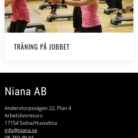
TRÄNING PÅ JOBBET
Niana AB
Anderstorpsvägen 22, Plan 4
Arbetslivsresurs
17154 Solna/Huvudsta
info@niana.se
08-750 49 44